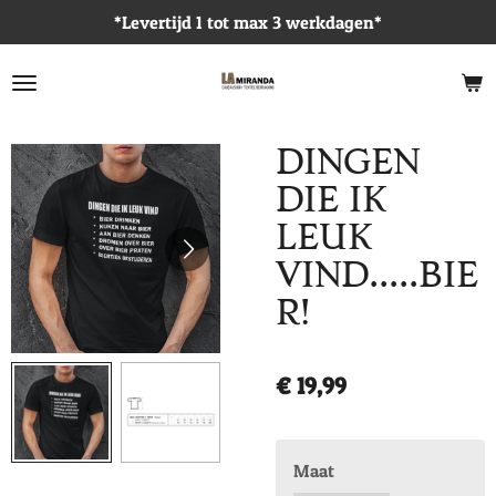
*Levertijd 1 tot max 3 werkdagen*
Ga
direct
naar
de
hoofdinhoud
DINGEN
DIE IK
LEUK
VIND.....BIE
R!
€ 19,99
Maat