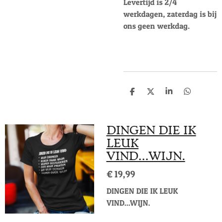
Levertijd is 2/4
werkdagen, zaterdag is bij
ons geen werkdag.
D
D
S
D
e
e
h
e
l
e
a
l
e
l
r
e
n
e
n
DINGEN DIE IK
LEUK
VIND...WIJN.
€ 19,99
DINGEN DIE IK LEUK
VIND...WIJN.