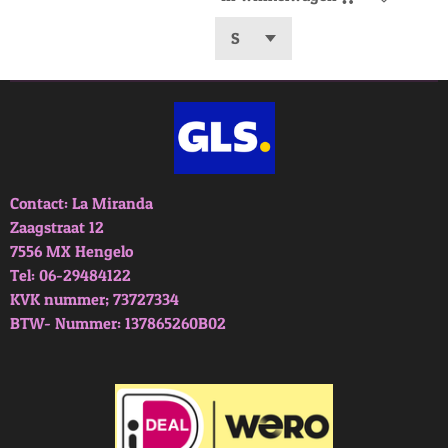
Contact: La Miranda
Zaagstraat 12
7556 MX Hengelo
Tel: 06-29484122
KVK nummer; 73727334
BTW- Nummer: 137865260B02