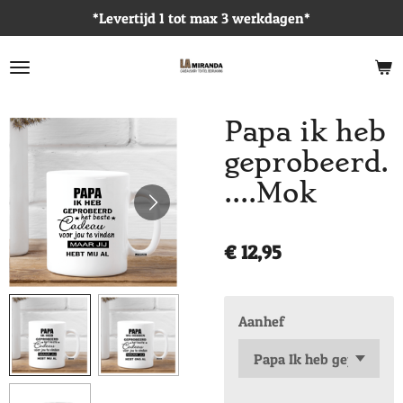
*Levertijd 1 tot max 3 werkdagen*
Ga
direct
naar
de
hoofdinhoud
Papa ik heb
geprobeerd.
....Mok
€ 12,95
Aanhef