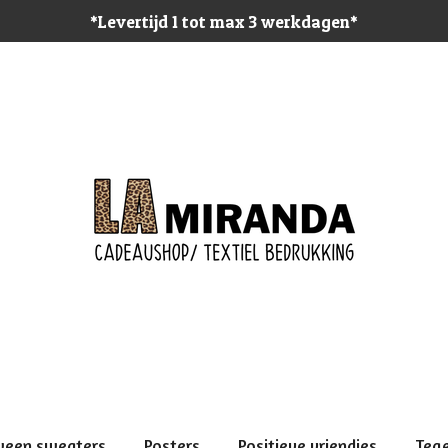
*Levertijd 1 tot max 3 werkdagen*
ween sweaters
Posters
Positieve vriendjes
Teg