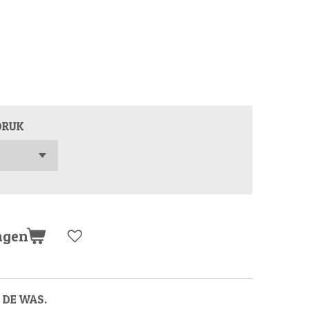
DRUK
agen
N DE WAS.