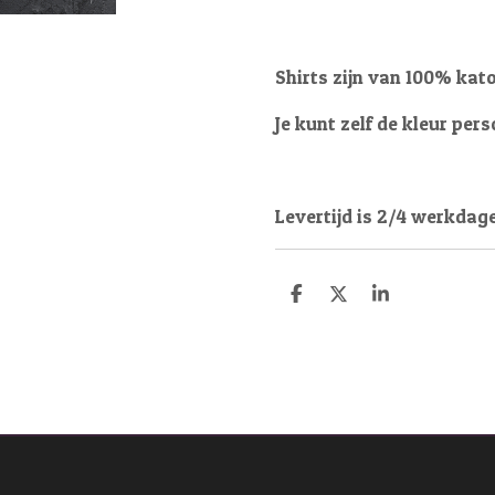
Shirts zijn van 100% kat
Je kunt zelf de kleur pers
Levertijd is 2/4 werkdag
D
D
S
e
e
h
l
e
a
e
l
r
n
e