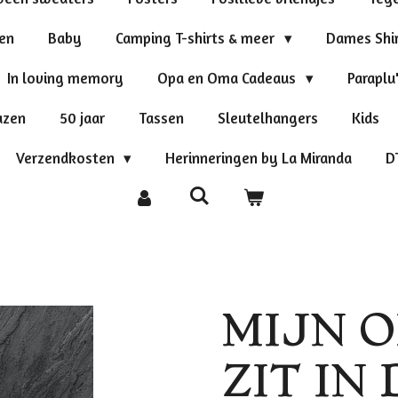
ten
Baby
Camping T-shirts & meer
Dames Shi
In loving memory
Opa en Oma Cadeaus
Paraplu
azen
50 jaar
Tassen
Sleutelhangers
Kids
Verzendkosten
Herinneringen by La Miranda
D
MIJN O
ZIT IN