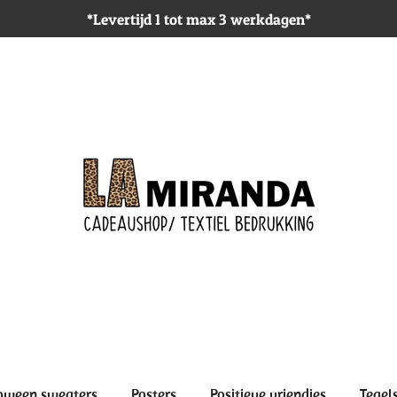
*Levertijd 1 tot max 3 werkdagen*
oween sweaters
Posters
Positieve vriendjes
Tegel