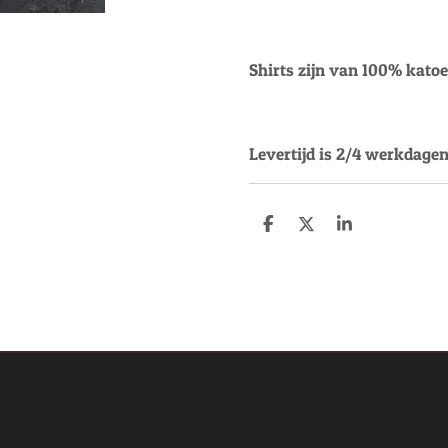
Shirts zijn van 100% kato
Levertijd is 2/4 werkdagen
D
D
S
e
e
h
l
e
a
e
l
r
n
e