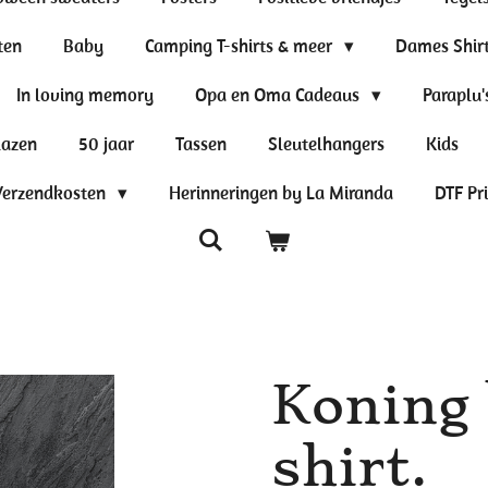
ten
Baby
Camping T-shirts & meer
Dames Shir
In loving memory
Opa en Oma Cadeaus
Paraplu'
lazen
50 jaar
Tassen
Sleutelhangers
Kids
Verzendkosten
Herinneringen by La Miranda
DTF Pr
Koning 
shirt.