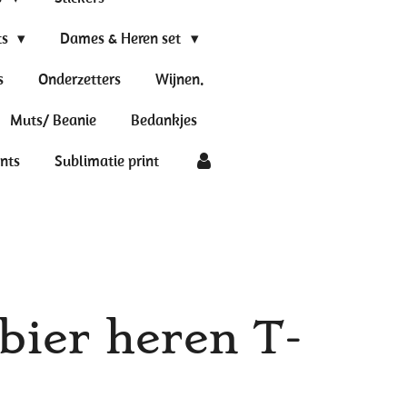
ts
Dames & Heren set
s
Onderzetters
Wijnen.
Muts/ Beanie
Bedankjes
ints
Sublimatie print
bier heren T-