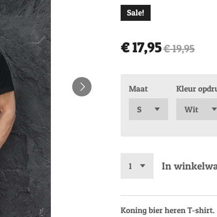
Sale!
€ 17,95
€ 19,95
Maat
Kleur opdr
In winkelw
Koning bier heren T-shirt.