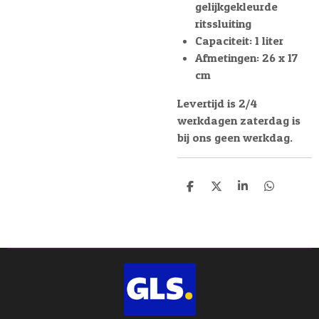
gelijkgekleurde
ritssluiting
Capaciteit: 1 liter
Afmetingen: 26 x 17
cm
Levertijd is 2/4
werkdagen zaterdag is
bij ons geen werkdag.
D
D
S
D
e
e
h
e
l
e
a
l
e
l
r
e
n
e
n