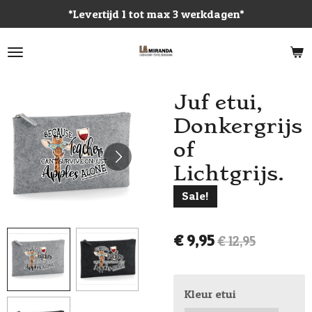
*Levertijd 1 tot max 3 werkdagen*
Ga
direct
naar
de
hoofdinhoud
Juf etui,
Donkergrijs
of
Lichtgrijs.
Sale!
€ 9,95
€ 12,95
Kleur etui