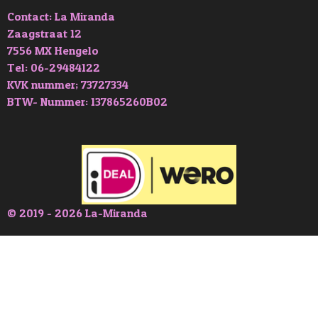
Contact: La Miranda
Zaagstraat 12
7556 MX Hengelo
Tel: 06-29484122
KVK nummer; 73727334
BTW- Nummer: 137865260B02
© 2019 - 2026 La-Miranda