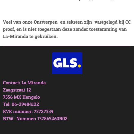
D
D
S
D
e
e
h
e
l
e
a
l
e
l
r
e
n
e
n
Veel van onze Ontwerpen en teksten zijn vastgelegd bij CC
proof, en is niet toegestaan deze zonder toestemming van
La-Miranda te gebruiken.
Contact: La Miranda
Zaagstraat 12
7556 MX Hengelo
Tel: 06-29484122
KVK nummer; 73727334
BTW- Nummer: 137865260B02