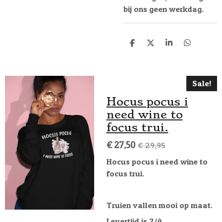
bij ons geen werkdag.
D
D
S
D
e
e
h
e
l
e
a
l
e
l
r
e
n
e
n
Sale!
Hocus pocus i
need wine to
focus trui.
€ 27,50
€ 29,95
Hocus pocus i need wine to
focus trui.
Truien vallen mooi op maat.
Levertijd is 2/4