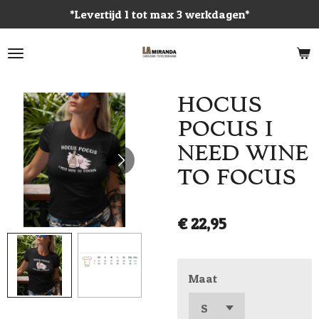
*Levertijd 1 tot max 3 werkdagen*
Ga
direct
naar
de
hoofdinhoud
HOCUS
POCUS I
NEED WINE
TO FOCUS
€ 22,95
Maat