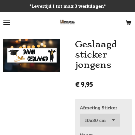
*Levertijd 1 tot max 3 werkdagen*
Ga
direct
naar
de
hoofdinhoud
Geslaagd
sticker
jongens
€ 9,95
Afmeting Sticker