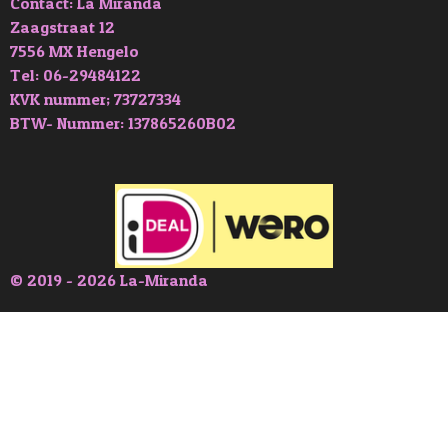
Contact: La Miranda
Zaagstraat 12
7556 MX Hengelo
Tel: 06-29484122
KVK nummer; 73727334
BTW- Nummer: 137865260B02
© 2019 - 2026 La-Miranda