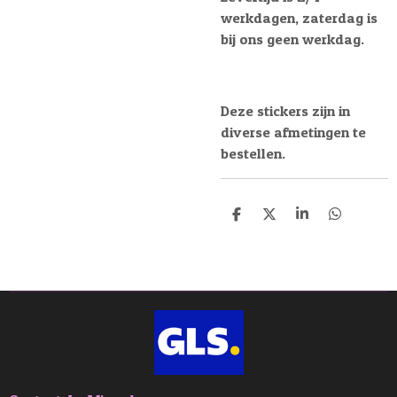
werkdagen, zaterdag is
bij ons geen werkdag.
Deze stickers zijn in
diverse afmetingen te
bestellen.
D
D
S
D
e
e
h
e
l
e
a
l
e
l
r
e
n
e
n