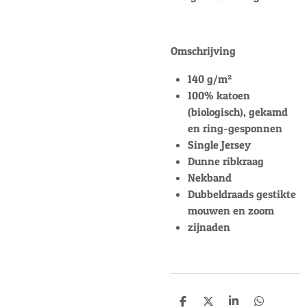
Omschrijving
140 g/m²
100% katoen
(biologisch), gekamd
en ring-gesponnen
Single Jersey
Dunne ribkraag
Nekband
Dubbeldraads gestikte
mouwen en zoom
zijnaden
D
D
S
D