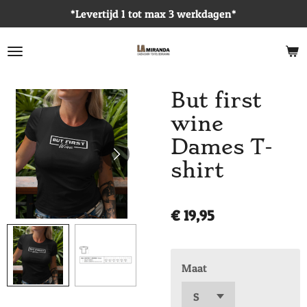
*Levertijd 1 tot max 3 werkdagen*
Ga
direct
naar
de
hoofdinhoud
But first
wine
Dames T-
shirt
€ 19,95
Maat