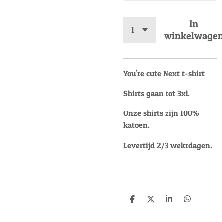
In
winkelwage
You're cute Next t-shirt
Shirts gaan tot 3xl.
Onze shirts zijn 100%
katoen.
Levertijd 2/3 wekrdagen.
D
D
S
D
e
e
h
e
l
e
a
l