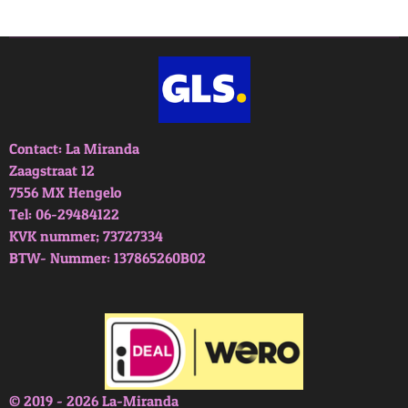
e
l
r
e
n
e
n
Contact: La Miranda
Zaagstraat 12
7556 MX Hengelo
Tel: 06-29484122
KVK nummer; 73727334
BTW- Nummer: 137865260B02
© 2019 - 2026 La-Miranda