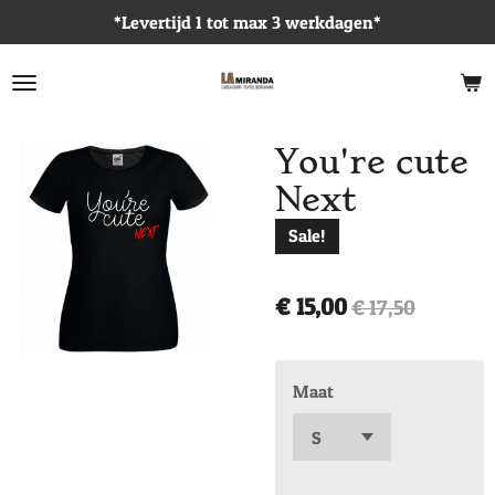
*Levertijd 1 tot max 3 werkdagen*
Ga
direct
naar
de
hoofdinhoud
You're cute
Next
Sale!
€ 15,00
€ 17,50
Maat