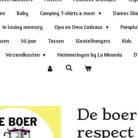
ten
Baby
Camping T-shirts & meer
Dames Shi
In loving memory
Opa en Oma Cadeaus
Paraplu
azen
50 jaar
Tassen
Sleutelhangers
Kids
Verzendkosten
Herinneringen by La Miranda
D
De boer
respect