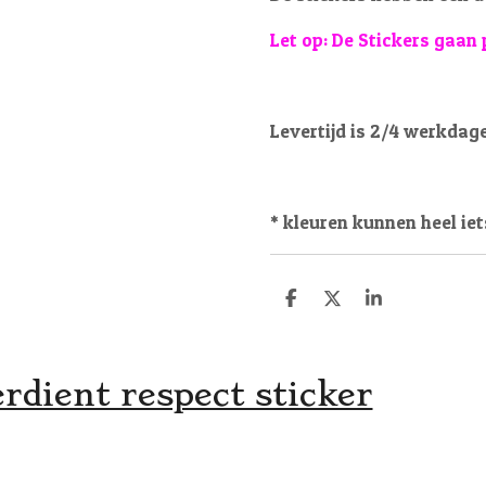
Let op: De Stickers gaan 
Levertijd is 2/4 werkdag
* kleuren kunnen heel iet
D
D
S
e
e
h
l
e
a
e
l
r
n
e
rdient respect sticker