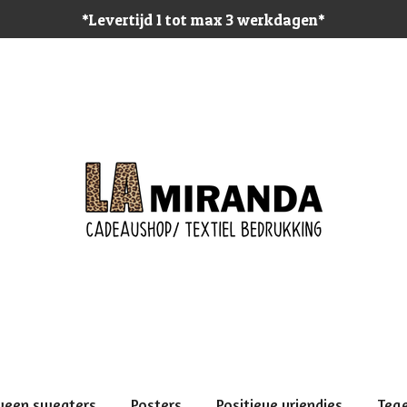
*Levertijd 1 tot max 3 werkdagen*
ween sweaters
Posters
Positieve vriendjes
Teg