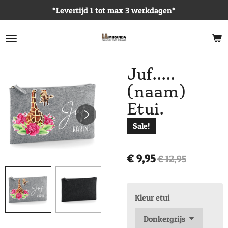
*Levertijd 1 tot max 3 werkdagen*
Ga
direct
naar
de
hoofdinhoud
Juf.....
(naam)
Etui.
Sale!
€ 9,95
€ 12,95
Kleur etui