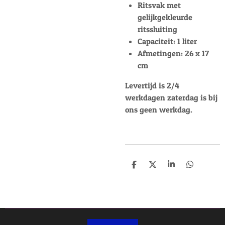
Ritsvak met
gelijkgekleurde
ritssluiting
Capaciteit: 1 liter
Afmetingen: 26 x 17
cm
Levertijd is 2/4
werkdagen zaterdag is bij
ons geen werkdag.
D
D
S
D
e
e
h
e
l
e
a
l
e
l
r
e
n
e
n