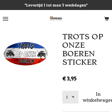
*Levertijd 1 tot max 3 werkdagen*
Ga
direct
naar
de
hoofdinhoud
TROTS OP
ONZE
BOEREN
STICKER
€ 3,95
In
winkelwage