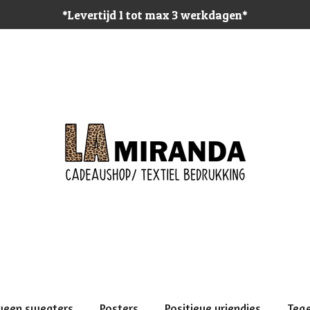
*Levertijd 1 tot max 3 werkdagen*
ween sweaters
Posters
Positieve vriendjes
Teg