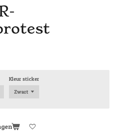
R-
rotest
Kleur sticker
agen