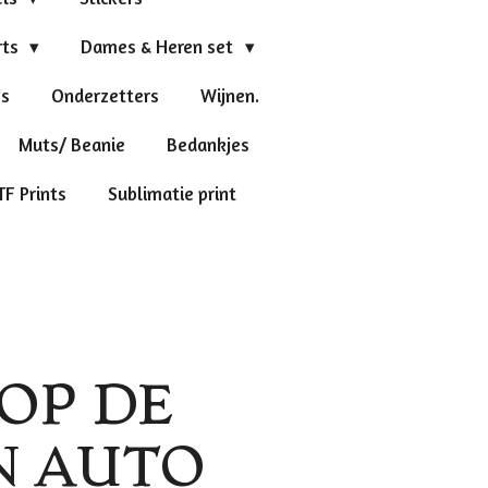
rts
Dames & Heren set
's
Onderzetters
Wijnen.
Muts/ Beanie
Bedankjes
TF Prints
Sublimatie print
OP DE
N AUTO