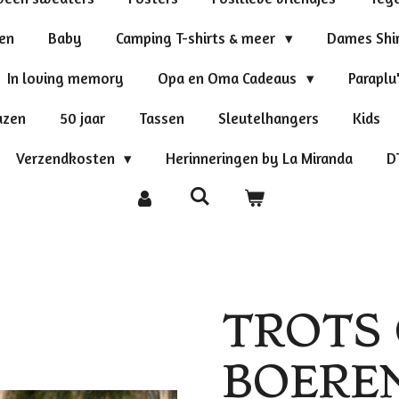
ten
Baby
Camping T-shirts & meer
Dames Shi
In loving memory
Opa en Oma Cadeaus
Paraplu
azen
50 jaar
Tassen
Sleutelhangers
Kids
Verzendkosten
Herinneringen by La Miranda
D
TROTS 
BOERE