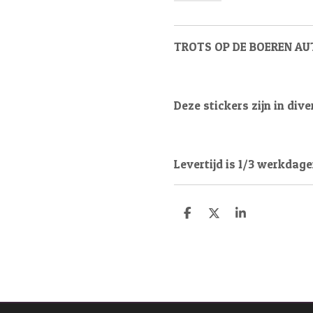
TROTS OP DE BOEREN AU
Deze stickers zijn in div
Levertijd is 1/3 werkdage
D
D
S
e
e
h
l
e
a
e
l
r
n
e