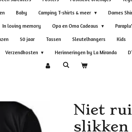
ten
Baby
Camping T-shirts & meer
Dames Shi
In loving memory
Opa en Oma Cadeaus
Paraplu
azen
50 jaar
Tassen
Sleutelhangers
Kids
Verzendkosten
Herinneringen by La Miranda
D
Niet ru
slikken