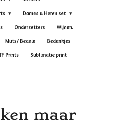
rts
Dames & Heren set
's
Onderzetters
Wijnen.
Muts/ Beanie
Bedankjes
TF Prints
Sublimatie print
iken maar