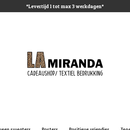
*Levertijd 1 tot max 3 werkdagen*
ween sweaters
Posters
Positieve vriendjes
Teg