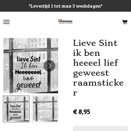
*Levertijd 1 tot max 3 werkdagen*
Ga
direct
naar
de
hoofdinhoud
Lieve Sint
ik ben
heeeel lief
geweest
raamsticke
r
€ 8,95