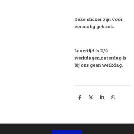
Deze sticker zijn voor
eenmalig gebruik.
Levertijd is 2/4
werkdagen,zaterdag is
bij ons geen werkdag.
D
D
S
D
e
e
h
e
l
e
a
l
e
l
r
e
n
e
n