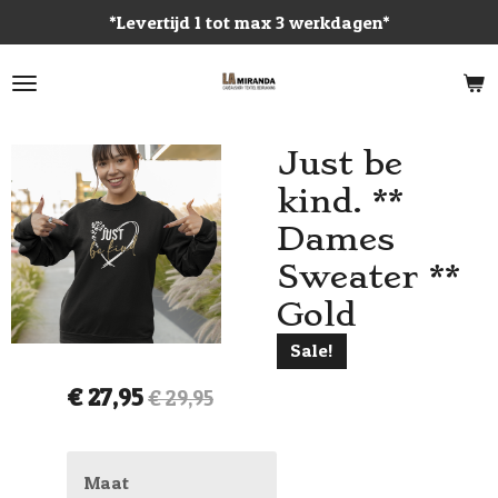
*Levertijd 1 tot max 3 werkdagen*
Ga
direct
naar
de
hoofdinhoud
Just be
kind. **
Dames
Sweater **
Gold
Sale!
€ 27,95
€ 29,95
Maat