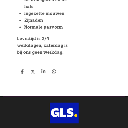
hals
Ingezette mouwen
Zijnaden
Normale pasvorm
Levertijd is 2/4
werkdagen, zaterdag is
bij ons geen werkdag.
D
D
S
D
e
e
h
e
l
e
a
l
e
l
r
e
n
e
n