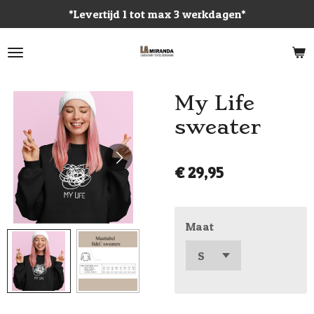
*Levertijd 1 tot max 3 werkdagen*
Ga
direct
naar
de
hoofdinhoud
My Life
sweater
€ 29,95
Maat