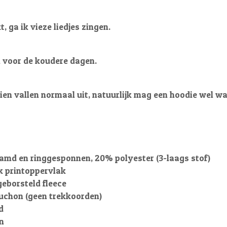
t, ga ik vieze liedjes zingen.
i voor de koudere dagen.
en vallen normaal uit, natuurlijk mag een hoodie wel wat
amd en ringgesponnen, 20% polyester (3-laags stof)
k printoppervlak
geborsteld fleece
uchon (geen trekkoorden)
d
n