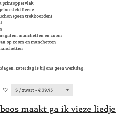
k printoppervlak
geborsteld fleece
uchon (geen trekkoorden)
d
n
msgaten, manchetten en zoom
taan op zoom en manchetten
manchetten
kdagen, zaterdag is bij ons geen werkdag.
j boos maakt ga ik vieze liedj