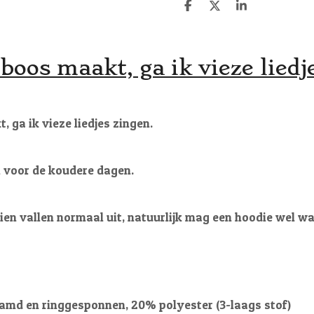
D
D
S
e
e
h
l
e
a
e
l
r
n
e
j boos maakt, ga ik vieze liedj
t, ga ik vieze liedjes zingen.
i voor de koudere dagen.
en vallen normaal uit, natuurlijk mag een hoodie wel wat
amd en ringgesponnen, 20% polyester (3-laags stof)