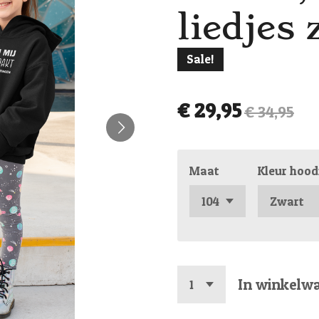
liedjes 
Sale!
€ 29,95
€ 34,95
Maat
Kleur hood
In winkelw