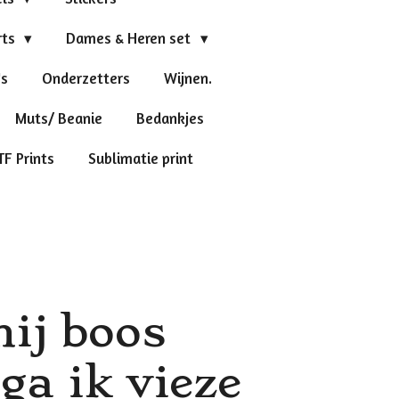
rts
Dames & Heren set
's
Onderzetters
Wijnen.
Muts/ Beanie
Bedankjes
TF Prints
Sublimatie print
mij boos
ga ik vieze