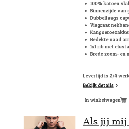
100% katoen vla
Binnenzijde van 
Dubbellaags cap
Visgraat nekban
Kangoeroezakke
Bedekte naad ar
1x1 rib met elas
Brede zoom- en 
Levertijd is 2/4 wer
Bekijk details
In winkelwagen
Als jij mi