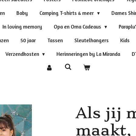
ten
Baby
Camping T-shirts & meer
Dames Shi
In loving memory
Opa en Oma Cadeaus
Paraplu
azen
50 jaar
Tassen
Sleutelhangers
Kids
Verzendkosten
Herinneringen by La Miranda
D
Als jij 
maakt, 