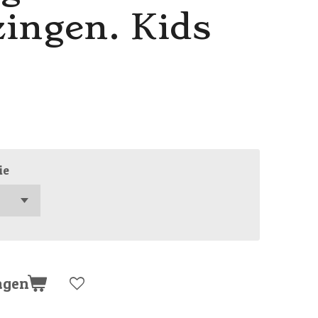
zingen. Kids
ie
agen