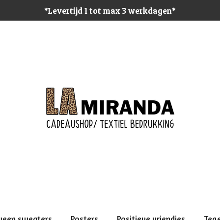
*Levertijd 1 tot max 3 werkdagen*
ween sweaters
Posters
Positieve vriendjes
Teg