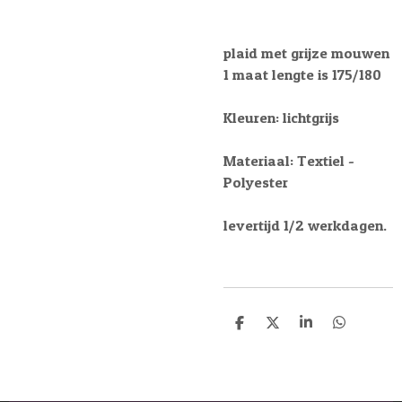
plaid met grijze mouwen
1 maat lengte is 175/180
Kleuren: lichtgrijs
Materiaal: Textiel -
Polyester
levertijd 1/2 werkdagen.
D
D
S
D
e
e
h
e
l
e
a
l
e
l
r
e
n
e
n