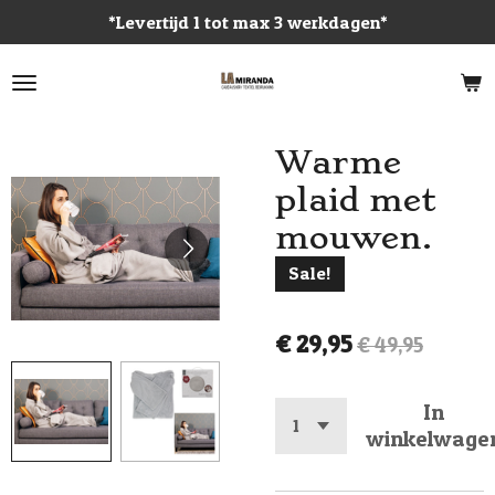
*Levertijd 1 tot max 3 werkdagen*
Ga
direct
naar
de
hoofdinhoud
Warme
plaid met
mouwen.
Sale!
€ 29,95
€ 49,95
In
winkelwage