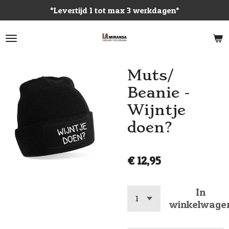
*Levertijd 1 tot max 3 werkdagen*
Ga
direct
naar
de
hoofdinhoud
Muts/
Beanie -
Wijntje
doen?
€ 12,95
In
winkelwage