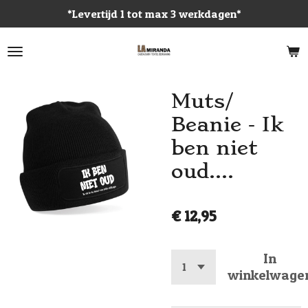
*Levertijd 1 tot max 3 werkdagen*
Ga
direct
naar
de
hoofdinhoud
Muts/
Beanie - Ik
ben niet
oud....
€ 12,95
In
winkelwage