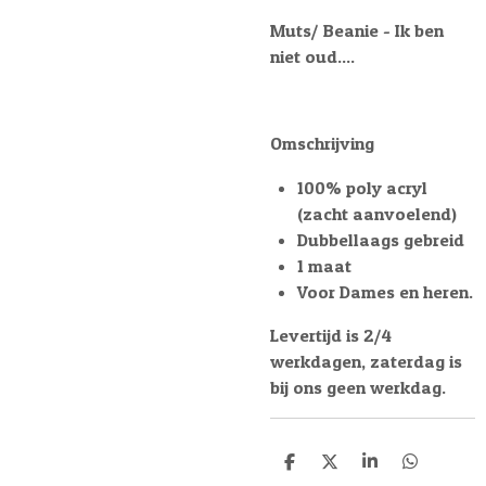
Muts/ Beanie - Ik ben
niet oud....
Omschrijving
100% poly acryl
(zacht aanvoelend)
Dubbellaags gebreid
1 maat
Voor Dames en heren.
Levertijd is 2/4
werkdagen, zaterdag is
bij ons geen werkdag.
D
D
S
D