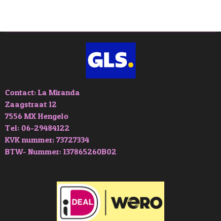
e
e
h
e
l
e
a
l
e
l
r
e
n
e
n
Contact: La Miranda
Zaagstraat 12
7556 MX Hengelo
Tel: 06-29484122
KVK nummer; 73727334
BTW- Nummer: 137865260B02