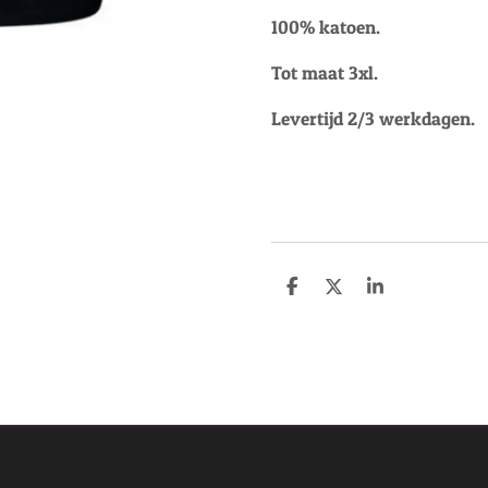
100% katoen.
Tot maat 3xl.
Levertijd 2/3 werkdagen.
D
D
S
e
e
h
l
e
a
e
l
r
n
e