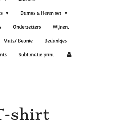
ts
Dames & Heren set
s
Onderzetters
Wijnen.
Muts/ Beanie
Bedankjes
ints
Sublimatie print
T-shirt