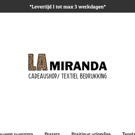
*Levertijd 1 tot max 3 werkdagen*
oween sweaters
Posters
Positieve vriendjes
Tegel