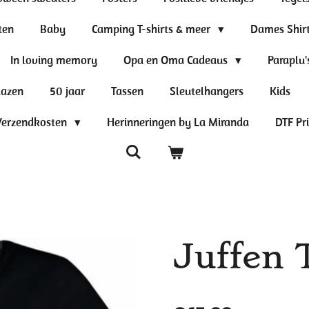
ten
Baby
Camping T-shirts & meer
Dames Shir
In loving memory
Opa en Oma Cadeaus
Paraplu'
lazen
50 jaar
Tassen
Sleutelhangers
Kids
Verzendkosten
Herinneringen by La Miranda
DTF Pr
Juffen 