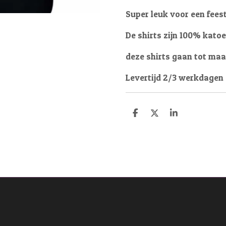
Super leuk voor een fees
De shirts zijn 100% katoe
deze shirts gaan tot maa
Levertijd 2/3 werkdagen
D
D
S
e
e
h
l
e
a
e
l
r
n
e