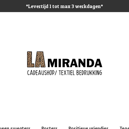
*Levertijd 1 tot max 3 werkdagen*
ween sweaters
Posters
Positieve vriendjes
Teg