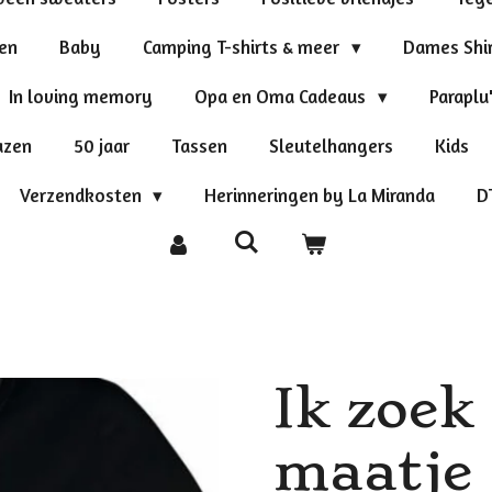
ten
Baby
Camping T-shirts & meer
Dames Shi
In loving memory
Opa en Oma Cadeaus
Paraplu
azen
50 jaar
Tassen
Sleutelhangers
Kids
Verzendkosten
Herinneringen by La Miranda
D
Ik zoek
maatje