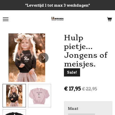
*Levertijd 1 tot max 3 werkdagen*
Ga
direct
naar
de
hoofdinhoud
Hulp
pietje...
Jongens of
meisjes.
Sale!
€ 17,95
€ 22,95
Maat