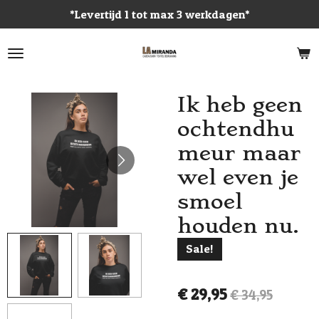
*Levertijd 1 tot max 3 werkdagen*
Ga
direct
naar
de
hoofdinhoud
Ik heb geen
ochtendhu
meur maar
wel even je
smoel
houden nu.
Sale!
€ 29,95
€ 34,95