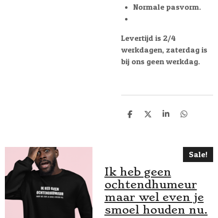
Normale pasvorm.
Levertijd is 2/4
werkdagen, zaterdag is
bij ons geen werkdag.
D
D
S
D
e
e
h
e
l
e
a
l
e
l
r
e
n
e
n
Sale!
Ik heb geen
ochtendhumeur
maar wel even je
smoel houden nu.