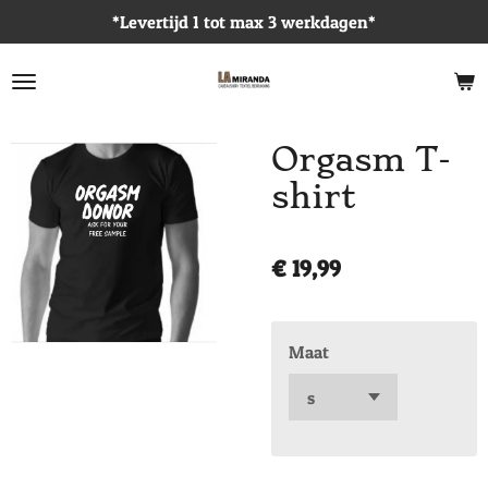
*Levertijd 1 tot max 3 werkdagen*
Ga
direct
naar
de
hoofdinhoud
Orgasm T-
shirt
€ 19,99
Maat