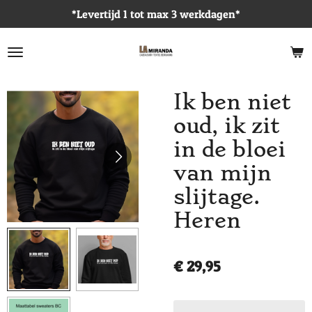
*Levertijd 1 tot max 3 werkdagen*
Ga
direct
naar
de
hoofdinhoud
Ik ben niet
oud, ik zit
in de bloei
van mijn
slijtage.
Heren
€ 29,95