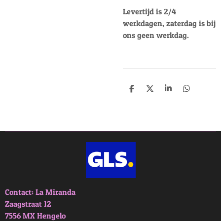
Levertijd is 2/4
werkdagen, zaterdag is bij
ons geen werkdag.
D
D
S
D
e
e
h
e
l
e
a
l
e
l
r
e
n
e
n
Contact: La Miranda
Zaagstraat 12
7556 MX Hengelo