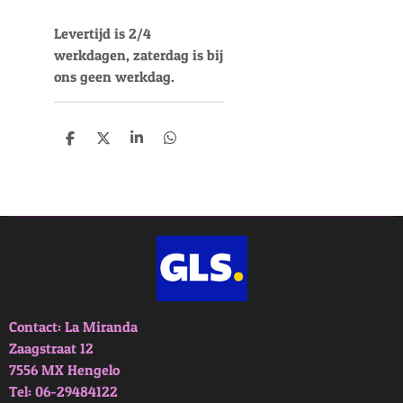
Levertijd is 2/4
werkdagen, zaterdag is bij
ons geen werkdag.
D
D
S
D
e
e
h
e
l
e
a
l
e
l
r
e
n
e
n
Contact: La Miranda
Zaagstraat 12
7556 MX Hengelo
Tel: 06-29484122