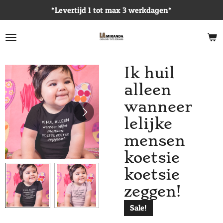
*Levertijd 1 tot max 3 werkdagen*
Ga
direct
naar
de
hoofdinhoud
Ik huil
alleen
wanneer
lelijke
mensen
koetsie
koetsie
zeggen!
Sale!