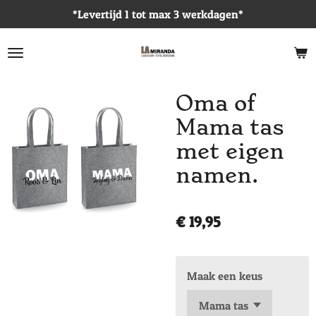
*Levertijd 1 tot max 3 werkdagen*
Ga
direct
naar
de
hoofdinhoud
Oma of
Mama tas
met eigen
namen.
€ 19,95
Maak een keus