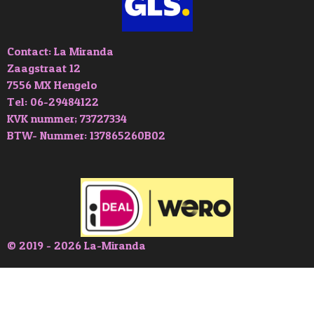
Contact: La Miranda
Zaagstraat 12
7556 MX Hengelo
Tel: 06-29484122
KVK nummer; 73727334
BTW- Nummer: 137865260B02
© 2019 - 2026 La-Miranda