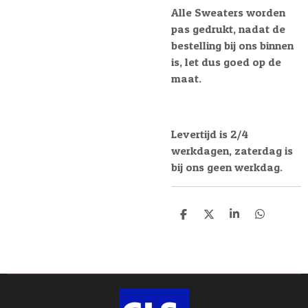
Alle Sweaters worden
pas gedrukt, nadat de
bestelling bij ons binnen
is, let dus goed op de
maat.
Levertijd is 2/4
werkdagen, zaterdag is
bij ons geen werkdag.
D
D
S
D
e
e
h
e
l
e
a
l
e
l
r
e
n
e
n