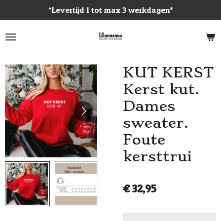
*Levertijd 1 tot max 3 werkdagen*
Ga
direct
naar
de
hoofdinhoud
KUT KERST
Kerst kut.
Dames
sweater.
Foute
kersttrui
€ 32,95