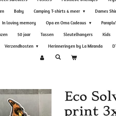
ten
Baby
Camping T-shirts & meer
Dames Shi
In loving memory
Opa en Oma Cadeaus
Paraplu
azen
50 jaar
Tassen
Sleutelhangers
Kids
Verzendkosten
Herinneringen by La Miranda
D
Eco Solv
print 