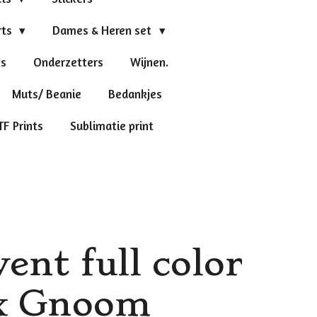
rts
Dames & Heren set
's
Onderzetters
Wijnen.
Muts/ Beanie
Bedankjes
TF Prints
Sublimatie print
ent full color
3x Gnoom