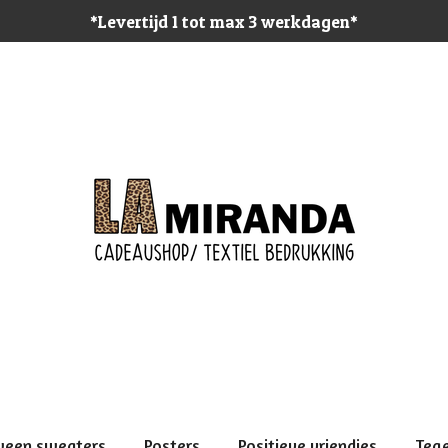
*Levertijd 1 tot max 3 werkdagen*
ween sweaters
Posters
Positieve vriendjes
Teg