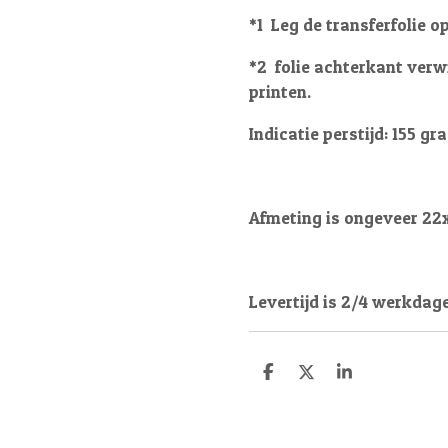
*1 Leg de transferfolie op
*2 folie achterkant verwi
printen.
Indicatie perstijd: 155 gr
Afmeting is ongeveer 22
Levertijd is 2/4 werkdag
D
D
S
e
e
h
l
e
a
e
l
r
n
e