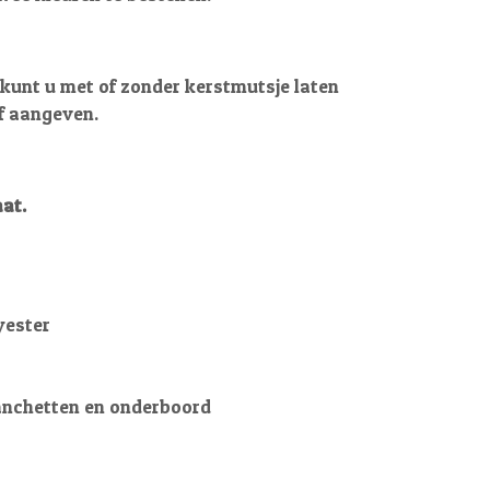
kunt u met of zonder kerstmutsje laten
lf aangeven.
at.
yester
anchetten en onderboord