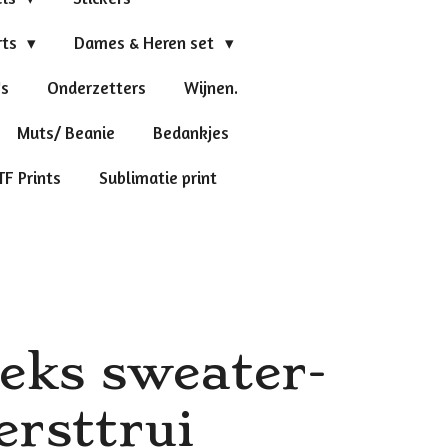
rts
Dames & Heren set
's
Onderzetters
Wijnen.
Muts/ Beanie
Bedankjes
TF Prints
Sublimatie print
eks sweater-
ersttrui