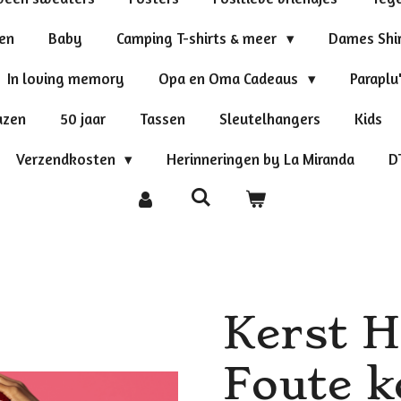
ten
Baby
Camping T-shirts & meer
Dames Shi
In loving memory
Opa en Oma Cadeaus
Paraplu
azen
50 jaar
Tassen
Sleutelhangers
Kids
Verzendkosten
Herinneringen by La Miranda
D
Kerst H
Foute k