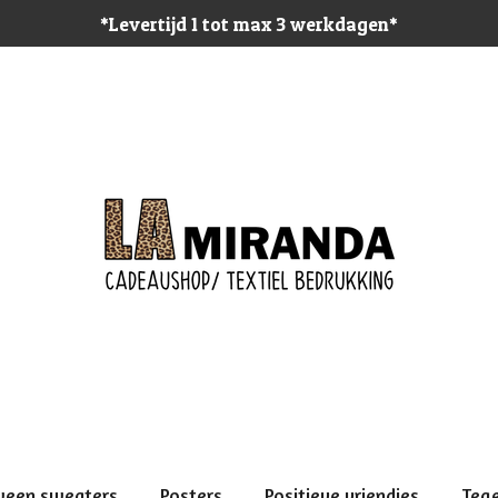
*Levertijd 1 tot max 3 werkdagen*
ween sweaters
Posters
Positieve vriendjes
Teg