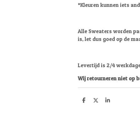
*Kleuren kunnen iets and
Alle Sweaters worden pas
is, let dus goed op de ma
Levertijd is 2/4 werkdag
Wij retourneren niet op 
D
D
S
e
e
h
l
e
a
e
l
r
n
e