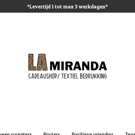
*Levertijd 1 tot max 3 werkdagen*
ween sweaters
Posters
Positieve vriendjes
Teg