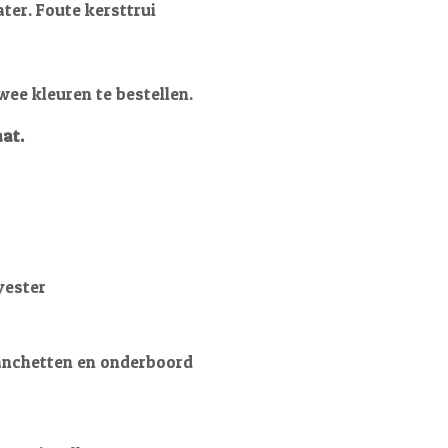
er. Foute kersttrui
twee kleuren te bestellen.
at.
yester
anchetten en onderboord