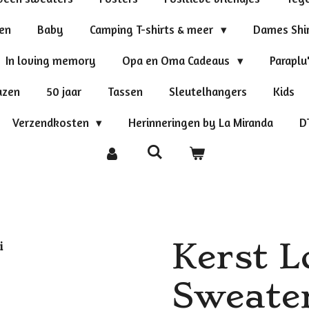
ten
Baby
Camping T-shirts & meer
Dames Shi
In loving memory
Opa en Oma Cadeaus
Paraplu
azen
50 jaar
Tassen
Sleutelhangers
Kids
Verzendkosten
Herinneringen by La Miranda
D
Kerst L
Sweater