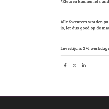
*Kleuren kunnen iets and
Alle Sweaters worden pas
is, let dus goed op de ma
Levertijd is 2/4 werkdag
D
D
S
e
e
h
l
e
a
e
l
r
n
e