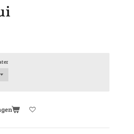
ui
ater
agen