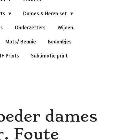
rts
Dames & Heren set
's
Onderzetters
Wijnen.
Muts/ Beanie
Bedankjes
TF Prints
Sublimatie print
oeder dames
. Foute