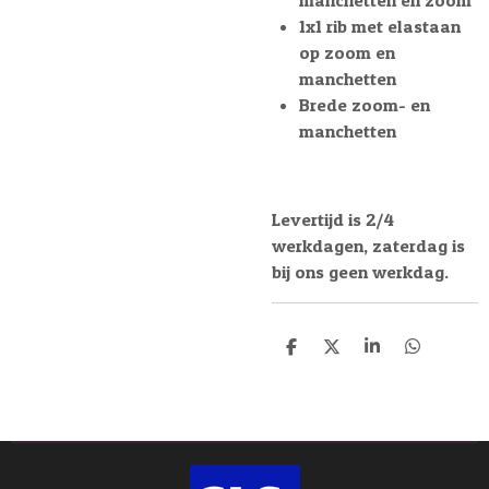
manchetten en zoom
1x1 rib met elastaan
op zoom en
manchetten
Brede zoom- en
manchetten
Levertijd is 2/4
werkdagen, zaterdag is
bij ons geen werkdag.
D
D
S
D
e
e
h
e
l
e
a
l
e
l
r
e
n
e
n