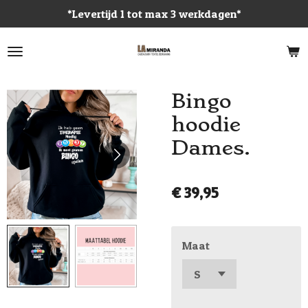
*Levertijd 1 tot max 3 werkdagen*
Ga
direct
naar
de
hoofdinhoud
Bingo
hoodie
Dames.
€ 39,95
Maat