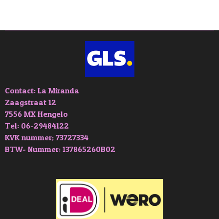
l
e
a
l
e
l
r
e
n
e
n
Contact: La Miranda
Zaagstraat 12
7556 MX Hengelo
Tel: 06-29484122
KVK nummer; 73727334
BTW- Nummer: 137865260B02