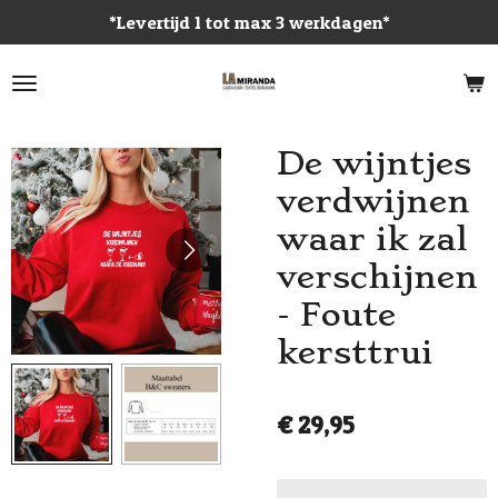
*Levertijd 1 tot max 3 werkdagen*
Ga
direct
naar
de
hoofdinhoud
De wijntjes
verdwijnen
waar ik zal
verschijnen
- Foute
kersttrui
€ 29,95