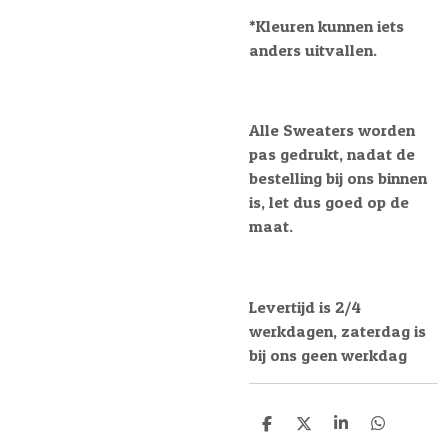
*Kleuren kunnen iets
anders uitvallen.
Alle Sweaters worden
pas gedrukt, nadat de
bestelling bij ons binnen
is, let dus goed op de
maat.
Levertijd is 2/4
werkdagen, zaterdag is
bij ons geen werkdag
D
D
S
D
e
e
h
e