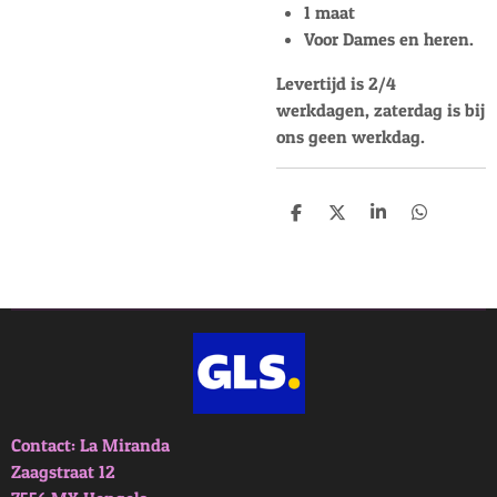
1 maat
Voor Dames en heren.
Levertijd is 2/4
werkdagen, zaterdag is bij
ons geen werkdag.
D
D
S
D
e
e
h
e
l
e
a
l
e
l
r
e
n
e
n
Contact: La Miranda
Zaagstraat 12