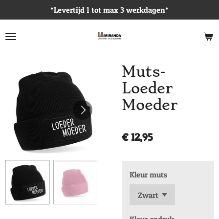
*Levertijd 1 tot max 3 werkdagen*
Ga
direct
naar
de
hoofdinhoud
Muts-
Loeder
Moeder
€ 12,95
Kleur muts