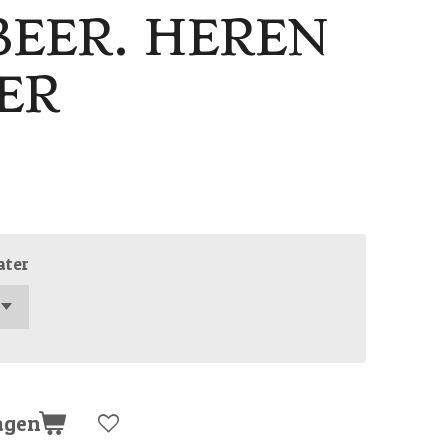
BEER. HEREN
ER
ater
agen