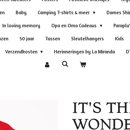
ten
Baby
Camping T-shirts & meer
Dames Shi
In loving memory
Opa en Oma Cadeaus
Paraplu
azen
50 jaar
Tassen
Sleutelhangers
Kids
Verzendkosten
Herinneringen by La Miranda
D
IT'S T
WONDE