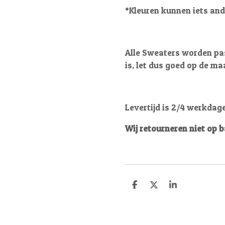
*Kleuren kunnen iets and
Alle Sweaters worden pas
is, let dus goed op de ma
Levertijd is 2/4 werkdag
Wij retourneren niet op 
D
D
S
e
e
h
l
e
a
e
l
r
n
e