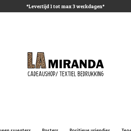
*Levertijd 1 tot max 3 werkdagen*
ween sweaters
Posters
Positieve vriendjes
Teg