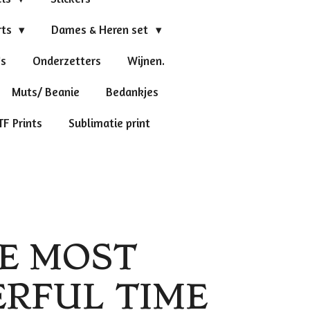
rts
Dames & Heren set
's
Onderzetters
Wijnen.
Muts/ Beanie
Bedankjes
TF Prints
Sublimatie print
HE MOST
RFUL TIME