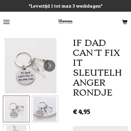
*Levertijd 1 tot max 3 werkdagen*
Ga
direct
naar
de
hoofdinhoud
IF DAD
CAN´T FIX
IT
SLEUTELH
ANGER
RONDJE
€ 4,95