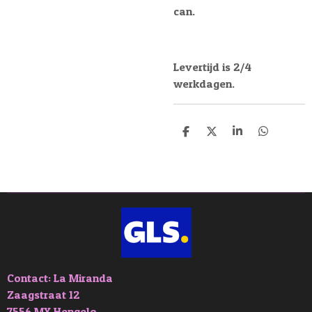
can.
Levertijd is 2/4
werkdagen.
D
D
S
D
e
e
h
e
l
e
a
l
e
l
r
e
n
e
n
Contact: La Miranda
Zaagstraat 12
7556 MX Hengelo