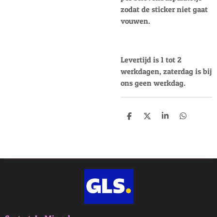
zodat de sticker niet gaat
vouwen.
Levertijd is 1 tot 2
werkdagen, zaterdag is bij
ons geen werkdag.
D
D
S
D
e
e
h
e
l
e
a
l
e
l
r
e
n
e
n