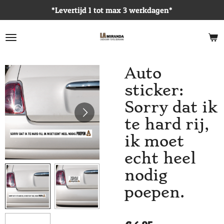
*Levertijd 1 tot max 3 werkdagen*
Ga
direct
naar
de
hoofdinhoud
Auto
sticker:
Sorry dat ik
te hard rij,
ik moet
echt heel
nodig
poepen.