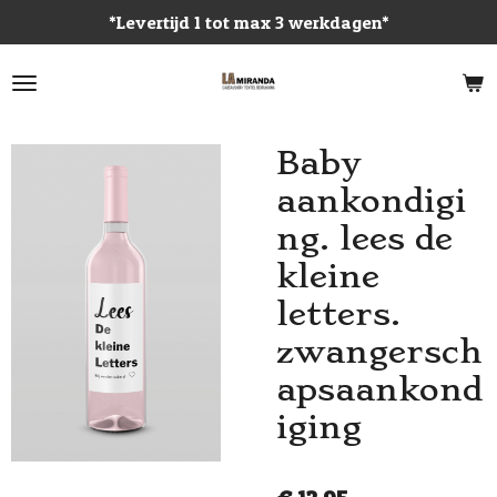
*Levertijd 1 tot max 3 werkdagen*
Ga
direct
naar
de
hoofdinhoud
Baby
aankondigi
ng. lees de
kleine
letters.
zwangersch
apsaankond
iging