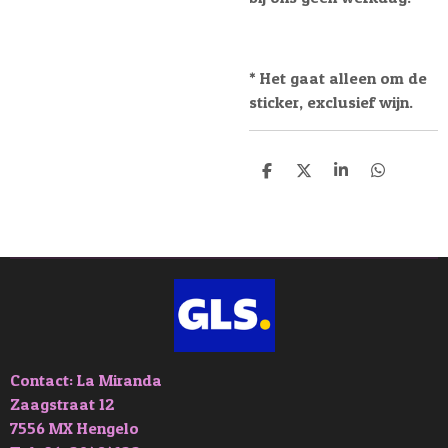
* Het gaat alleen om de
sticker, exclusief wijn.
D
D
S
D
e
e
h
e
l
e
a
l
e
l
r
e
n
e
n
Contact: La Miranda
Zaagstraat 12
7556 MX Hengelo