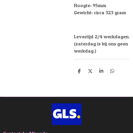
Hoogte: 95mm
Gewicht: circa 323 gram
Levertijd 2/4 werkdagen.
(zaterdag is bij ons geen
werkdag.)
D
D
S
D
e
e
h
e
l
e
a
l
e
l
r
e
n
e
n