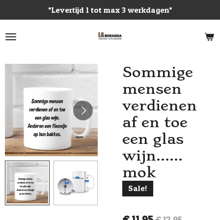
*Levertijd 1 tot max 3 werkdagen*
Ga
direct
naar
de
hoofdinhoud
Sommige
mensen
verdienen
af en toe
een glas
wijn......
mok
Sale!
€ 11,95