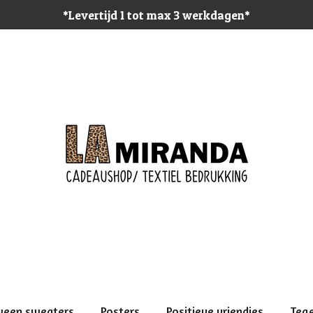
*Levertijd 1 tot max 3 werkdagen*
ween sweaters
Posters
Positieve vriendjes
Teg