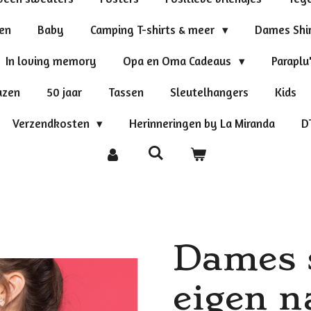
ten
Baby
Camping T-shirts & meer
Dames Shi
In loving memory
Opa en Oma Cadeaus
Paraplu
azen
50 jaar
Tassen
Sleutelhangers
Kids
Verzendkosten
Herinneringen by La Miranda
D
Dames s
eigen 