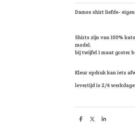
Dames shirt liefde- eige
Shirts zijn van 100% kat
model.
bij twijfel 1 maat groter b
Kleur opdruk kan iets af
levertijd is 2/4 werkdag
D
D
S
e
e
h
l
e
a