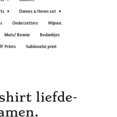
rts
Dames & Heren set
's
Onderzetters
Wijnen.
Muts/ Beanie
Bedankjes
TF Prints
Sublimatie print
hirt liefde-
namen.