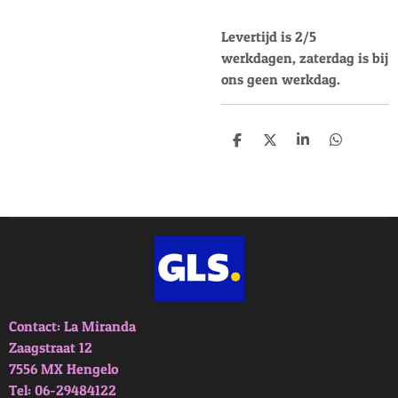
Levertijd is 2/5
werkdagen, zaterdag is bij
ons geen werkdag.
D
D
S
D
e
e
h
e
l
e
a
l
e
l
r
e
n
e
n
Contact: La Miranda
Zaagstraat 12
7556 MX Hengelo
Tel: 06-29484122