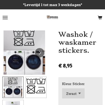
*Levertijd 1 tot max 3 werkdagen*
Ga
direct
naar
de
hoofdinhoud
Washok /
waskamer
stickers.
€ 8,95
Kleur Sticker