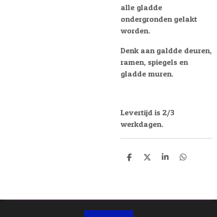
alle gladde
ondergronden gelakt
worden.
Denk aan galdde deuren,
ramen, spiegels en
gladde muren.
Levertijd is 2/3
werkdagen.
D
D
S
D
e
e
h
e
l
e
a
l
e
l
r
e
n
e
n