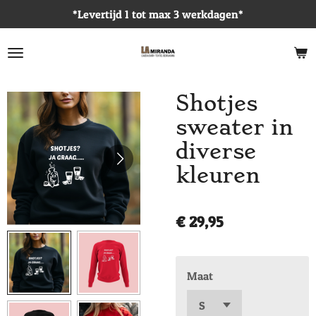
*Levertijd 1 tot max 3 werkdagen*
Ga
direct
naar
de
hoofdinhoud
Shotjes
sweater in
diverse
kleuren
€ 29,95
Maat