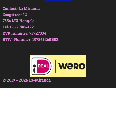
Contact: La Miranda
Zaagstraat 12
7556 MX Hengelo
Tel: 06-29484122
KVK nummer; 73727334
BTW- Nummer: 137865260B02
© 2019 - 2026 La-Miranda