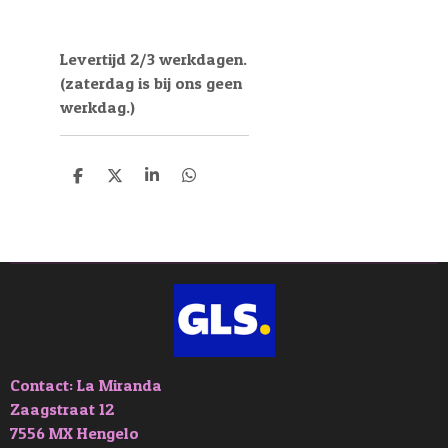
Levertijd 2/3 werkdagen.
(zaterdag is bij ons geen
werkdag.)
D
D
S
D
e
e
h
e
l
e
a
l
e
l
r
e
n
e
n
Contact: La Miranda
Zaagstraat 12
7556 MX Hengelo