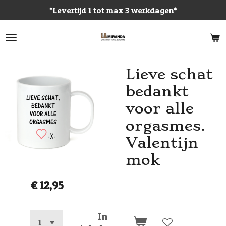
*Levertijd 1 tot max 3 werkdagen*
Ga
direct
naar
de
hoofdinhoud
Lieve schat
bedankt
voor alle
orgasmes.
Valentijn
mok
€ 12,95
In