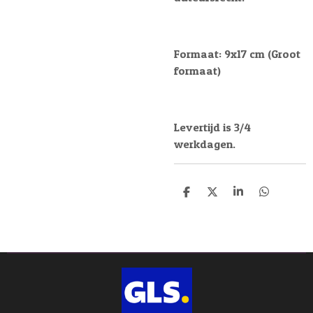
Formaat: 9x17 cm (Groot
formaat)
Levertijd is 3/4
werkdagen.
D
D
S
D
e
e
h
e
l
e
a
l
e
l
r
e
n
e
n