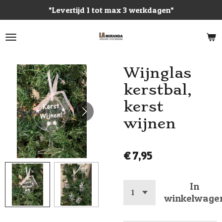
*Levertijd 1 tot max 3 werkdagen*
Ga
direct
naar
de
hoofdinhoud
Wijnglas
kerstbal,
kerst
wijnen
€ 7,95
In
winkelwage