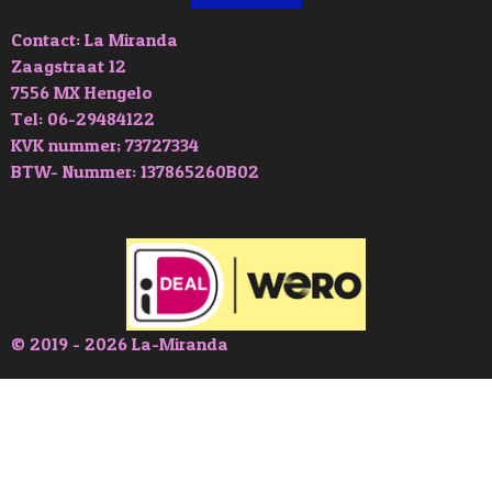
Contact: La Miranda
Zaagstraat 12
7556 MX Hengelo
Tel: 06-29484122
KVK nummer; 73727334
BTW- Nummer: 137865260B02
© 2019 - 2026 La-Miranda