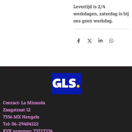
Levertijd is 2/4
werkdagen, zaterdag is bij
ons geen werkdag.
D
D
S
D
e
e
h
e
l
e
a
l
e
l
r
e
n
e
n
Contact: La Miranda
Zaagstraat 12
7556 MX Hengelo
Tel: 06-29484122
KVK nummer; 73727334