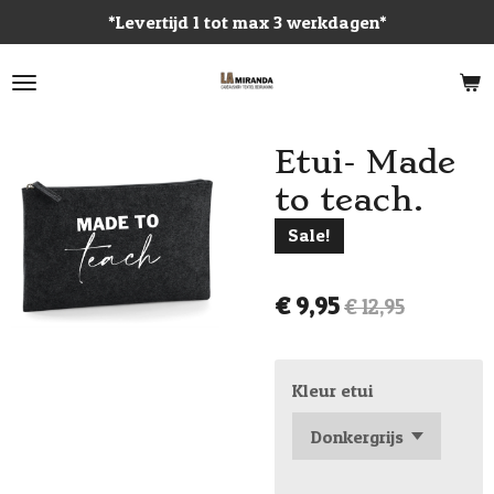
*Levertijd 1 tot max 3 werkdagen*
Ga
direct
naar
de
hoofdinhoud
Etui- Made
to teach.
Sale!
€ 9,95
€ 12,95
Kleur etui