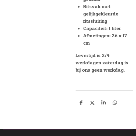
Ritsvak met
gelijkgekleurde
ritssluiting
Capaciteit: 1 liter
Afmetingen: 26 x 17
cm
Levertijd is 2/4
werkdagen zaterdag is
bij ons geen werkdag.
D
D
S
D
e
e
h
e
l
e
a
l
e
l
r
e
n
e
n